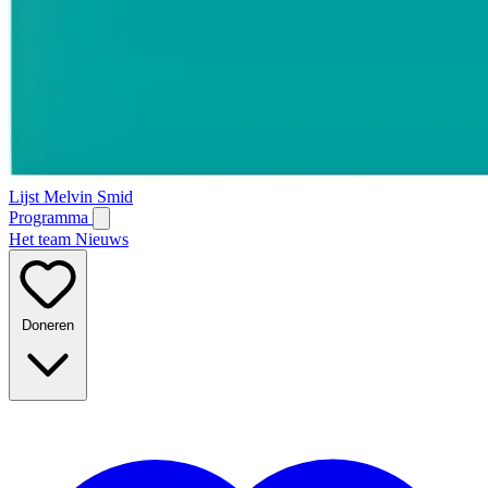
Lijst Melvin Smid
Programma
Het team
Nieuws
Doneren