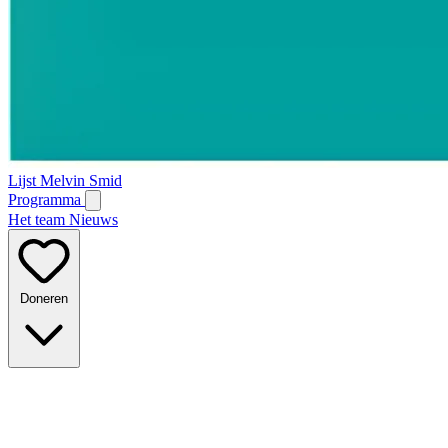
Lijst Melvin Smid
Programma
Het team
Nieuws
Doneren