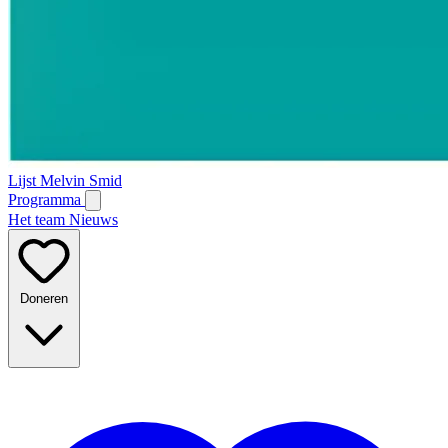
Lijst Melvin Smid
Programma
Het team
Nieuws
Doneren